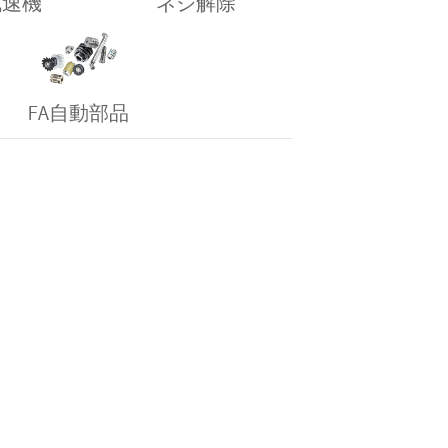
減速機
ネジ解除
FA自動部品