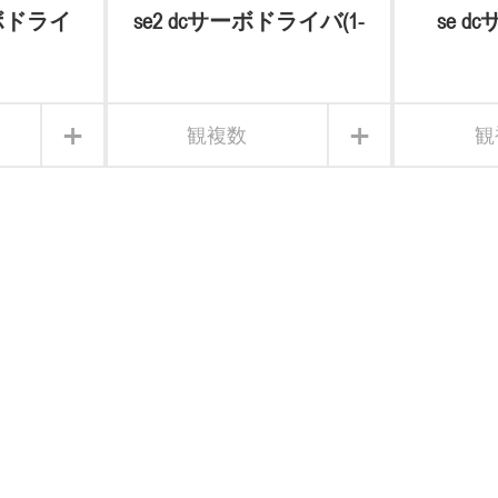
ボドライ
se2 dcサーボドライバ(1-
se 
in-2)
+
+
観複数
観