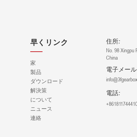
住所:
早くリンク
No. 98 Xingpu R
China
家
電子メール
製品
info@3fgearbo
ダウンロード
解決策
電話:
について
+86181174441
ニュース
連絡