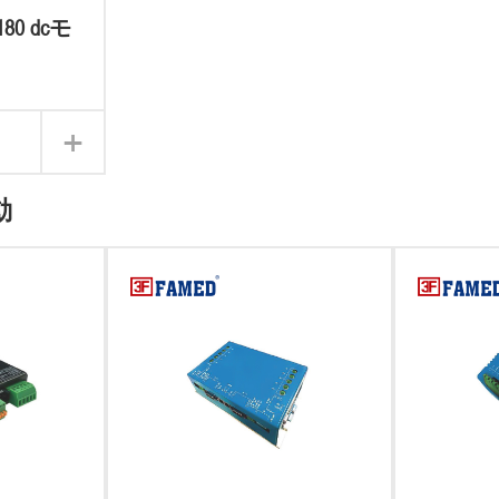
/180 dcモ
ボ
+
動