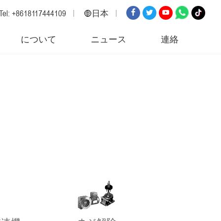
Tel: +8618117444109
日本
英語
について
ニュース
連絡
ロシア
スペイン
イタリア
アラビア語
韓国
ドイツ
日本
ベトナム
トルコ