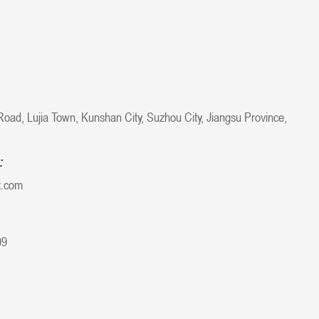
oad, Lujia Town, Kunshan City, Suzhou City, Jiangsu Province,
:
x.com
09