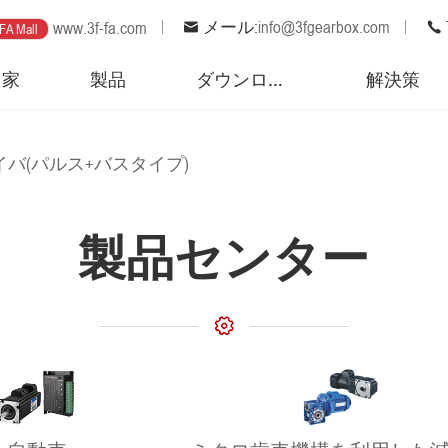
メール:
info@3fgearbox.com
www.3f-fa.com
FA Mall
家
製品
ダウンロード
解決策
イバ(パルス+バスタイプ)
製品センター