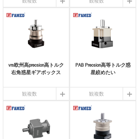
+
+
観複数
観複数
vrs欧州高precsion高トルク
PAB Precsion高等トルク惑
右角惑星ギアボックス
星絞めたい
+
+
観複数
観複数