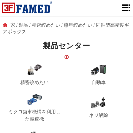
家
製
家
/
製品
/
精密絞めたい
/
惑星絞めたい
/
同軸型高精度ギ
アボックス
品
ダ
製品センター
ウ
解
ン
決
に
ロ
策
つ
ニ
精密絞めたい
自動車
ー
い
ュ
連
ド
て
ー
絡
ミクロ歯車機構を利用し
ス
ネジ解除
た減速機