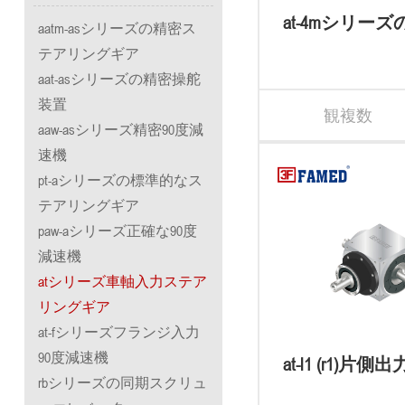
at-4mシリー
aatm-asシリーズの精密ス
リングギアボ
テアリングギア
aat-asシリーズの精密操舵
装置
観複数
aaw-asシリーズ精密90度減
速機
pt-aシリーズの標準的なス
テアリングギア
paw-aシリーズ正確な90度
減速機
atシリーズ車軸入力ステア
リングギア
at-fシリーズフランジ入力
90度減速機
at-l1 (r1)片
rbシリーズの同期スクリュ
アリング・ギ