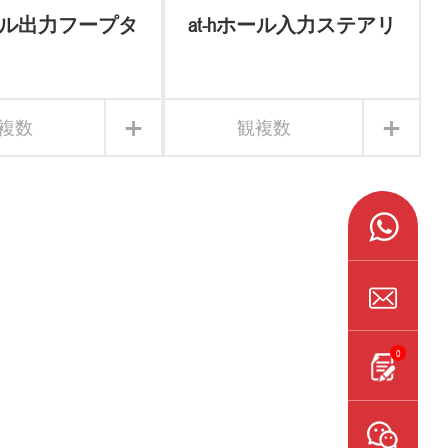
ホール出力フープタ
at-hホール入力ステアリ
ステアリングギ
ングギアボックス
アボックス
+
+
複数
観複数
0