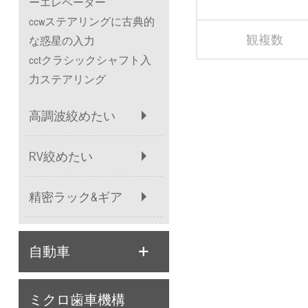
ーエレベーター
ス
ccwステアリングに古典的
観複数
な惑星の入力
cctクラシックシャフト入
力ステアリング
高調波絞めたい
RV絞めたい
精密ラック&ギア
自動車
ミクロ歯車機構