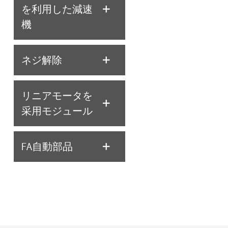
を利用した減速
機
ネジ解除
リニアモータを
采用モジュール
FA自動部品