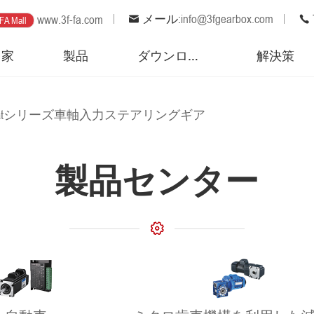
メール:
info@3fgearbox.com
www.3f-fa.com
FA Mall
家
製品
ダウンロード
解決策
atシリーズ車軸入力ステアリングギア
製品センター