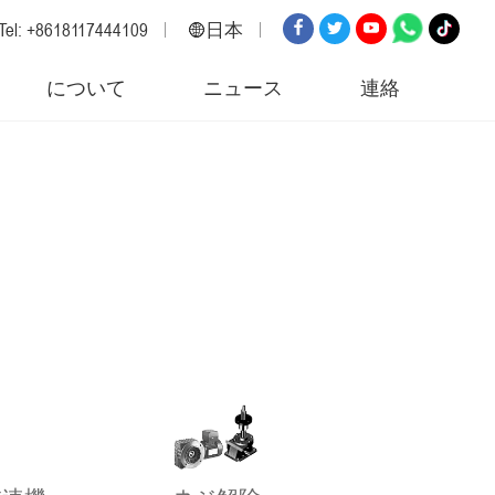
Tel: +8618117444109
日本
英語
について
ニュース
連絡
ロシア
スペイン
イタリア
アラビア語
韓国
ドイツ
日本
ベトナム
トルコ