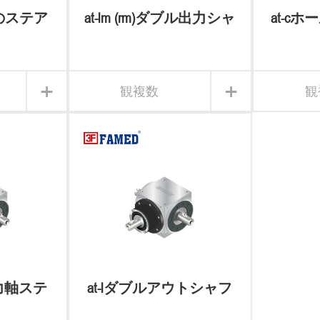
ズのステア
at-lm (rm)ダブル出力シャ
at-c
ックス
フト逆方向ステアリン
イプの
グギアボックス
+
+
観複数
観
側出力軸ステ
at-lダブルアウトシャフ
アボック
トステアリングギア