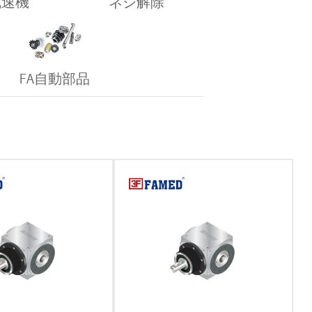
減速機
ネジ解除
FA自動部品