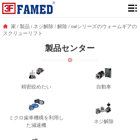
家
製
家
/
製品
/
ネジ解除
/
解除
/
swlシリーズのウォームギアの
スクリューリフト
品
ダ
製品センター
ウ
解
ン
決
に
ロ
策
つ
ニ
精密絞めたい
自動車
ー
い
ュ
連
ド
て
ー
絡
ミクロ歯車機構を利用し
ス
ネジ解除
た減速機