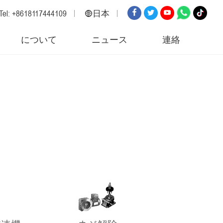
Tel: +8618117444109
日本
英語
について
ニュース
連絡
ロシア
スペイン
イタリア
アラビア語
韓国
ドイツ
日本
ベトナム
トルコ