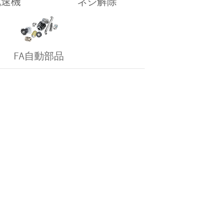
減速機
ネジ解除
FA自動部品