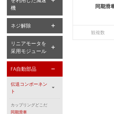
を利用した減速
同期滑
機
ネジ解除
観複数
リニアモータを
采用モジュール
FA自動部品
伝送コンポーネン
ト
カップリングどこだ
同期滑車