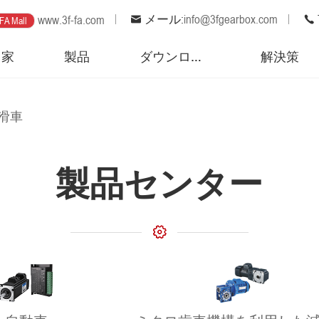
メール:
info@3fgearbox.com
www.3f-fa.com
FA Mall
家
製品
ダウンロード
解決策
滑車
製品センター