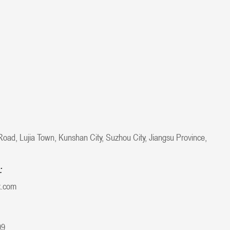
oad, Lujia Town, Kunshan City, Suzhou City, Jiangsu Province,
:
x.com
09