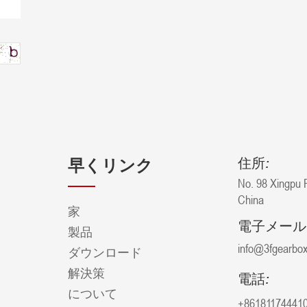
住所:
早くリンク
No. 98 Xingpu R
China
家
電子メール
製品
info@3fgearbo
ダウンロード
解決策
電話:
について
+86181174441