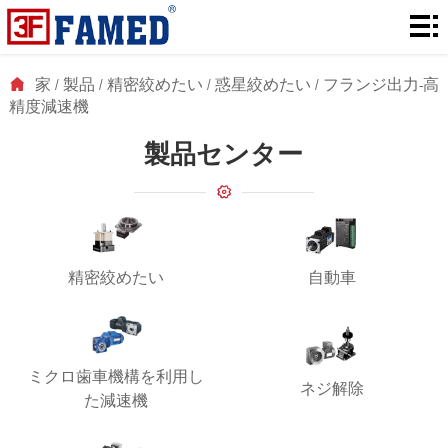
家
製
家
/
製品
/
精密絞めたい
/
惑星絞めたい
/
フランジ出力-高
精度減速機
品
ダ
製品センター
ウ
解
ン
決
に
ロ
策
つ
ニ
精密絞めたい
自動車
ー
い
ュ
連
ド
て
ー
絡
ミクロ歯車機構を利用し
ス
ネジ解除
た減速機