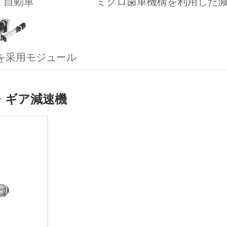
自動車
ミクロ歯車機構を利用した
を采用モジュール
・ギア減速機