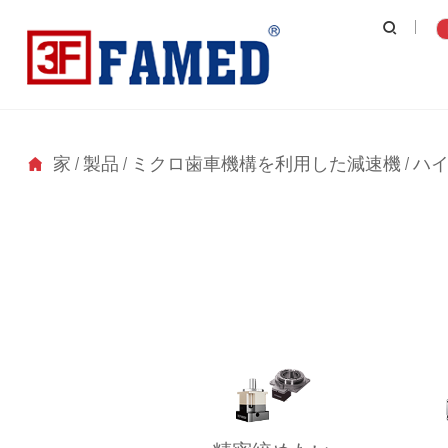
家
/
製品
/
ミクロ歯車機構を利用した減速機
/
ハ