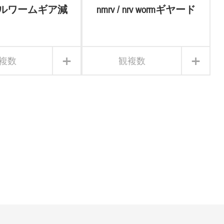
ダブルワームギア減
nmrv / nrv wormギヤード
速機
モーター
+
+
複数
観複数