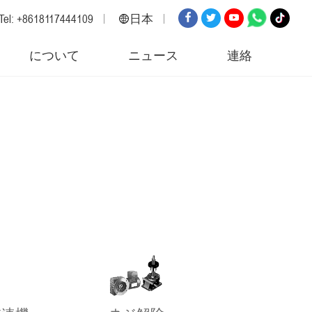
Tel: +8618117444109
日本
英語
について
ニュース
連絡
ロシア
スペイン
イタリア
アラビア語
韓国
ドイツ
日本
ベトナム
トルコ