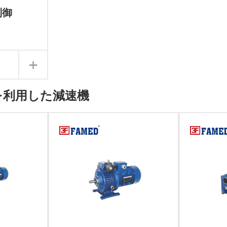
制御
+
を利用した減速機