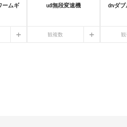
vtとワームギ
udl無段変速機
drv
ーの組み
+
+
観複数
観