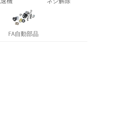
減速機
ネジ解除
FA自動部品