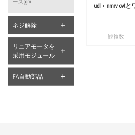
ーズ(gm
udl + nmrv c
ヤレデューサ
合わせ
ネジ解除
観複数
リニアモータを
采用モジュール
FA自動部品