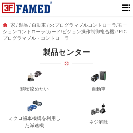
家
製
家
/
製品
/
自動車
/
plcプログラマブルコントローラ/モー
ションコントローラ(カード/ビジョン操作制御複合機)
/
PLC
品
ダ
プログラマブル・コントローラ
ウ
解
製品センター
ン
決
に
ロ
策
つ
ニ
ー
い
ュ
連
精密絞めたい
自動車
ド
て
ー
絡
ス
ミクロ歯車機構を利用し
ネジ解除
た減速機