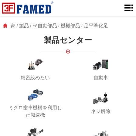
家
製
家
/
製品
/
FA自動部品
/
機械部品
/
足平準化足
品
ダ
製品センター
ウ
解
ン
決
に
ロ
策
つ
ニ
精密絞めたい
自動車
ー
い
ュ
連
ド
て
ー
絡
ミクロ歯車機構を利用し
ネジ解除
た減速機
ス