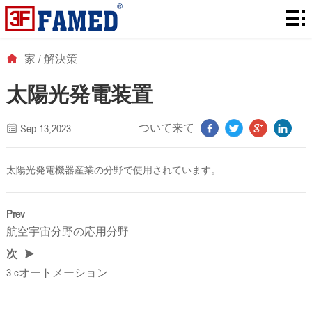
家
製
家
/
解決策
品
ダ
太陽光発電装置
ウ
解
ついて来て
Sep 13,2023
ン
決
に
太陽光発電機器産業の分野で使用されています。
ロ
策
つ
ニ
ー
い
ュ
連
Prev
航空宇宙分野の応用分野
ド
て
ー
絡
次
ス
3 cオートメーション